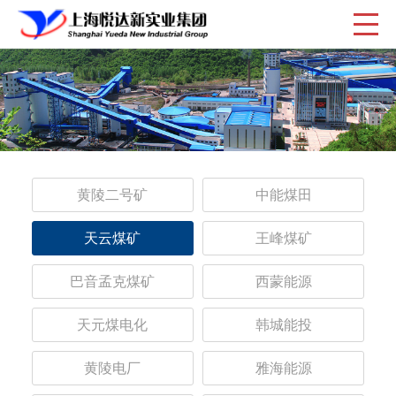
黄陵二号矿
中能煤田
天云煤矿
王峰煤矿
巴音孟克煤矿
西蒙能源
天元煤电化
韩城能投
黄陵电厂
雅海能源