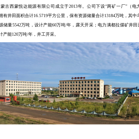
古西蒙悦达能源有限公司成立于
2013
年。公司下设
“
两矿一厂
”
（电
拥有井田面积合计
16.5719
平方公里，保有资源储量合计
13184
万吨，其中
源储量
5542
万吨，设计产能
60
万吨
/
年，露天开采；电力满都拉煤矿井田
计产能
120
万吨
/
年，井工开采。