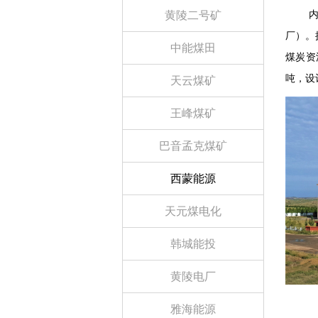
黄陵二号矿
内蒙
厂）。
中能煤田
煤炭资
吨，设
天云煤矿
王峰煤矿
巴音孟克煤矿
西蒙能源
天元煤电化
韩城能投
黄陵电厂
雅海能源