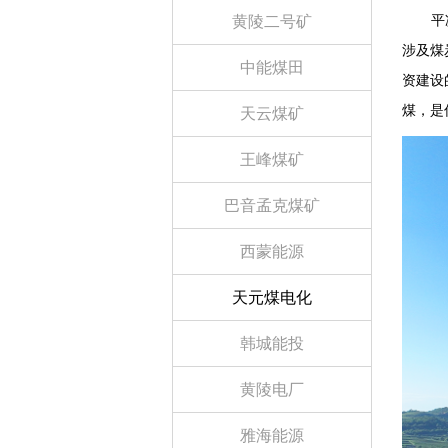
黄陵二号矿
平凉天
涉及煤
中能煤田
资建设
煤，是
天云煤矿
王峰煤矿
巴音孟克煤矿
西蒙能源
天元煤电化
韩城能投
黄陵电厂
雅海能源